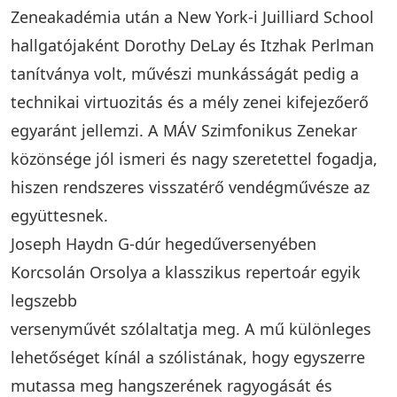
Zeneakadémia után a New York-i Juilliard School
hallgatójaként Dorothy DeLay és Itzhak Perlman
tanítványa volt, művészi munkásságát pedig a
technikai virtuozitás és a mély zenei kifejezőerő
egyaránt jellemzi. A MÁV Szimfonikus Zenekar
közönsége jól ismeri és nagy szeretettel fogadja,
hiszen rendszeres visszatérő vendégművésze az
együttesnek.
Joseph Haydn G-dúr hegedűversenyében
Korcsolán Orsolya a klasszikus repertoár egyik
legszebb
versenyművét szólaltatja meg. A mű különleges
lehetőséget kínál a szólistának, hogy egyszerre
mutassa meg hangszerének ragyogását és