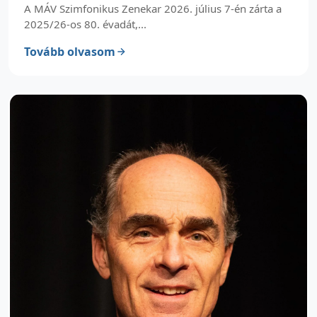
A MÁV Szimfonikus Zenekar 2026. július 7-én zárta a
2025/26-os 80. évadát,...
Tovább olvasom