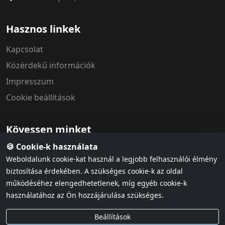
Hasznos linkek
Kapcsolat
Közérdekű információk
Impresszum
Cookie beállítások
Kövessen minket
🍪 Cookie-k használata
Weboldalunk cookie-kat használ a legjobb felhasználói élmény
biztosítása érdekében. A szükséges cookie-k az oldal
működéséhez elengedhetetlenek, míg egyéb cookie-k
használatához az Ön hozzájárulása szükséges.
Adatvédelem
ÁSZF & házirend
Cookie szabályzat
Beállítások
© 2026 MÁV Szimfonikus Zenekar. Minden jog fenntartva.