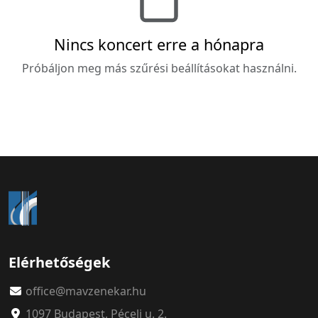
Nincs koncert erre a hónapra
Próbáljon meg más szűrési beállításokat használni.
Elérhetőségek
office@mavzenekar.hu
1097 Budapest, Péceli u. 2.