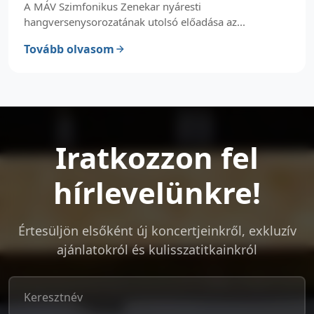
A MÁV Szimfonikus Zenekar nyáresti
hangversenysorozatának utolsó előadása az...
Tovább olvasom
Iratkozzon fel
hírlevelünkre!
Értesüljön elsőként új koncertjeinkről, exkluzív
ajánlatokról és kulisszatitkainkról