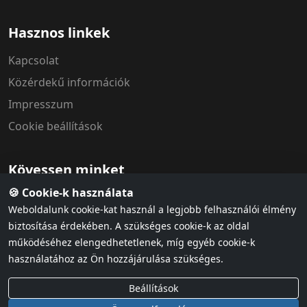
Hasznos linkek
Kapcsolat
Közérdekű információk
Impresszum
Cookie beállítások
Kövessen minket
🍪 Cookie-k használata
Weboldalunk cookie-kat használ a legjobb felhasználói élmény
biztosítása érdekében. A szükséges cookie-k az oldal
működéséhez elengedhetetlenek, míg egyéb cookie-k
használatához az Ön hozzájárulása szükséges.
Adatvédelem
ÁSZF & házirend
Cookie szabályzat
Beállítások
© 2026 MÁV Szimfonikus Zenekar. Minden jog fenntartva.