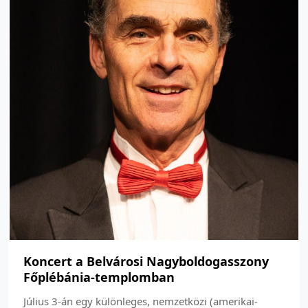
Koncert a Belvárosi Nagyboldogasszony
Főplébánia-templomban
Július 3-án egy különleges, nemzetközi (amerikai-